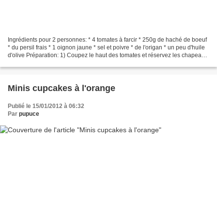
Ingrédients pour 2 personnes: * 4 tomates à farcir * 250g de haché de boeuf
* du persil frais * 1 oignon jaune * sel et poivre * de l'origan * un peu d'huile
d'olive Préparation: 1) Coupez le haut des tomates et réservez les chapeaux.
2) Evidez les tomates....
Minis cupcakes à l'orange
Publié le 15/01/2012 à 06:32
Par
pupuce