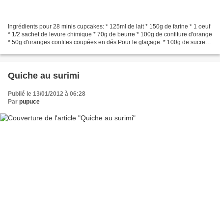
Ingrédients pour 28 minis cupcakes: * 125ml de lait * 150g de farine * 1 oeuf
* 1/2 sachet de levure chimique * 70g de beurre * 100g de confiture d'orange
* 50g d'oranges confites coupées en dés Pour le glaçage: * 100g de sucre
glace * 1 jus de citron...
Quiche au surimi
Publié le 13/01/2012 à 06:28
Par
pupuce