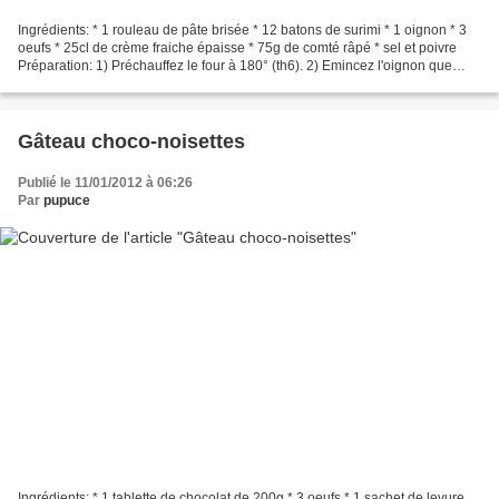
Ingrédients: * 1 rouleau de pâte brisée * 12 batons de surimi * 1 oignon * 3
oeufs * 25cl de crème fraiche épaisse * 75g de comté râpé * sel et poivre
Préparation: 1) Préchauffez le four à 180° (th6). 2) Emincez l'oignon que
vous versez dans un saladier....
Gâteau choco-noisettes
Publié le 11/01/2012 à 06:26
Par
pupuce
Ingrédients: * 1 tablette de chocolat de 200g * 3 oeufs * 1 sachet de levure