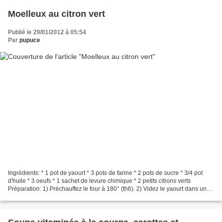
Moelleux au citron vert
Publié le 29/01/2012 à 05:54
Par
pupuce
Ingrédients: * 1 pot de yaourt * 3 pots de farine * 2 pots de sucre * 3/4 pot
d'huile * 3 oeufs * 1 sachet de levure chimique * 2 petits citrons verts
Préparation: 1) Préchauffez le four à 180° (th6). 2) Videz le yaourt dans un
saladier et rincez le pot....