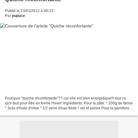
Publié le 23/01/2012 à 06:23
Par
pupuce
Pourquoi "quiche réconfortante"?? car elle est bien energetique!!! tout ce
qu'il faut pour être en forme l'hiver! Ingrédients: Pour la pâte: * 200g de farine
* 3càs d'huile d'olive * 1/2 verre d'eau tiède * sel et poivre Pour la garniture: *
1 petit poireau...