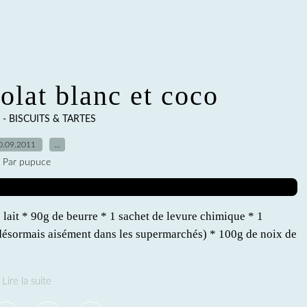
olat blanc et coco
- BISCUITS & TARTES
0.09.2011
…
Par pupuce
e lait * 90g de beurre * 1 sachet de levure chimique * 1
e désormais aisément dans les supermarchés) * 100g de noix de
Lire la suite