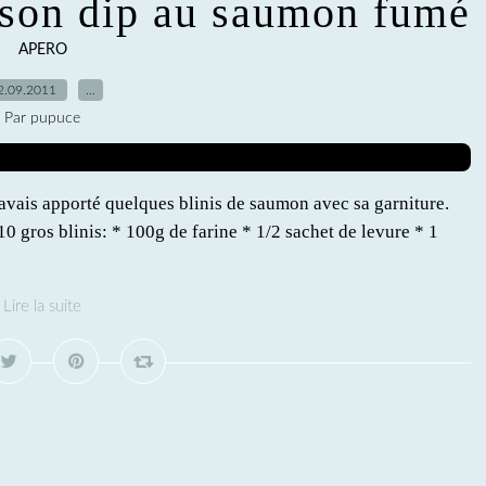
t son dip au saumon fumé
APERO
2.09.2011
…
Par pupuce
'avais apporté quelques blinis de saumon avec sa garniture.
0 gros blinis: * 100g de farine * 1/2 sachet de levure * 1
Lire la suite