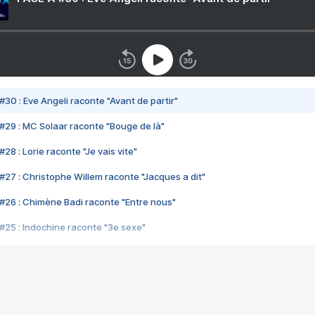
#30 : Eve Angeli raconte "Avant de partir"
#29 : MC Solaar raconte "Bouge de là"
28 : Lorie raconte "Je vais vite"
#27 : Christophe Willem raconte "Jacques a dit"
#26 : Chimène Badi raconte "Entre nous"
#25 : Indochine raconte "3e sexe"
#24 : Zaho raconte "C'est chelou"
#23 : Patrick Bruel raconte "Au café des délices"
#22 : Kyo raconte "Le chemin"