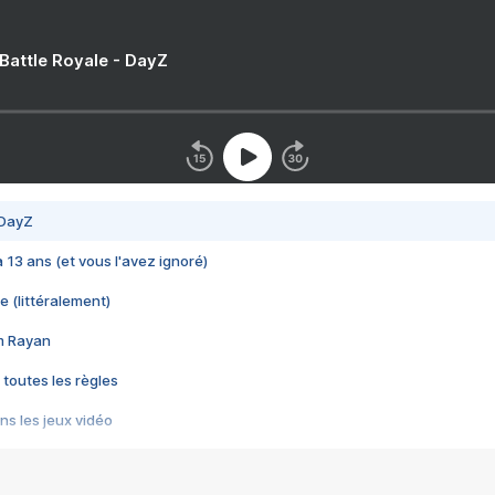
 Battle Royale - DayZ
 DayZ
 a 13 ans (et vous l'avez ignoré)
e (littéralement)
im Rayan
 toutes les règles
s les jeux vidéo
us choquant de Rockstar ? - Le scandale BULLY