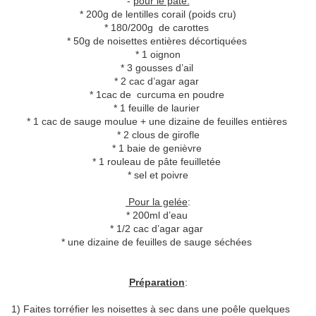
-
pour le pâté:
* 200g de lentilles corail (poids cru)
* 180/200g de carottes
* 50g de noisettes entières décortiquées
* 1 oignon
* 3 gousses d’ail
* 2 cac d’agar agar
* 1cac de curcuma en poudre
* 1 feuille de laurier
* 1 cac de sauge moulue + une dizaine de feuilles entières
* 2 clous de girofle
* 1 baie de genièvre
* 1 rouleau de pâte feuilletée
* sel et poivre
Pour la gelée
:
* 200ml d’eau
* 1/2 cac d’agar agar
* une dizaine de feuilles de sauge séchées
Préparation
:
1) Faites torréfier les noisettes à sec dans une poêle quelques