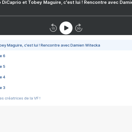
 DiCaprio et Tobey Maguire, c'est lui ! Rencontre avec Dam
bey Maguire, c'est lui ! Rencontre avec Damien Witecka
e 6
e 5
e 4
e 3
s créatrices de la VF !
e 2
e 1
e Mektoub My Love arrive enfin ! Rencontre avec Shaïn Boumedine et Sal