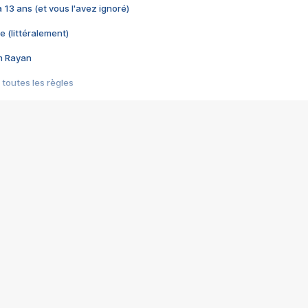
 a 13 ans (et vous l'avez ignoré)
e (littéralement)
im Rayan
 toutes les règles
s les jeux vidéo
us choquant de Rockstar ? - Le scandale BULLY
e plus moche de Steam
du RÊVE tourne au CAUCHEMAR
pendant 8 heures
it… à tort
umiliés par un jeu vidéo
ire - Final Fantasy 8
ti un empire - Age of Empires