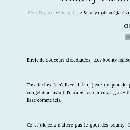
Chez Pupuce
>
Categories
>
Bounty maison (glacés 
CH
2
Envie de douceurs chocolatées....ces bounty maiso
Très faciles à réaliser il faut juste un peu de
congélateur avant d'enrober de chocolat (ça évit
lisse comme ici).
Ce ci dit cela n'altère pas le gout des bounty. L