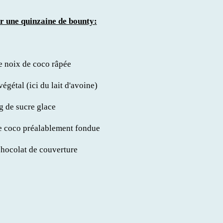
r une quinzaine de bounty:
e noix de coco râpée
végétal (ici du lait d'avoine)
g de sucre glace
de coco préalablement fondue
chocolat de couverture