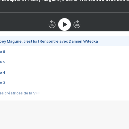
bey Maguire, c'est lui ! Rencontre avec Damien Witecka
e 6
e 5
e 4
e 3
s créatrices de la VF !
e 2
e 1
e Mektoub My Love arrive enfin ! Rencontre avec Shaïn Boumedine et Sal