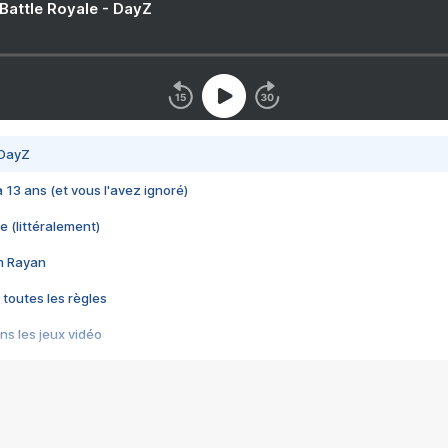
 Battle Royale - DayZ
 DayZ
 a 13 ans (et vous l'avez ignoré)
e (littéralement)
im Rayan
 toutes les règles
s les jeux vidéo
us choquant de Rockstar ? - Le scandale BULLY
e plus moche de Steam
du RÊVE tourne au CAUCHEMAR