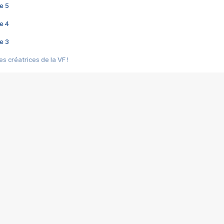
e 5
e 4
e 3
s créatrices de la VF !
e 2
e 1
e Mektoub My Love arrive enfin ! Rencontre avec Shaïn Boumedine et Sal
i : après Toni en famille
elle réalise le bouleversant Dites lui que je l'aime
ais ! Rencontre autour de Vie privée de Rebecca Zlotowski
 de Marguerite, Grave... Rencontre avec Ella Rumpf
 Les Rêveurs, un film intime sur la santé mentale
a avec un film sur le mouvement des Gilets jaunes