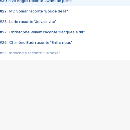
#30 : Eve Angeli raconte "Avant de partir"
#29 : MC Solaar raconte "Bouge de là"
28 : Lorie raconte "Je vais vite"
#27 : Christophe Willem raconte "Jacques a dit"
#26 : Chimène Badi raconte "Entre nous"
#25 : Indochine raconte "3e sexe"
#24 : Zaho raconte "C'est chelou"
#23 : Patrick Bruel raconte "Au café des délices"
#22 : Kyo raconte "Le chemin"
#21 : Nolwenn Leroy raconte "Cassé"
#20 : Patrick Hernandez raconte "Born to be alive"
#19 : Lorie raconte "Près de moi"
#18 : Michael Jones raconte "A nos actes manqués" (avec Jean-Jacque